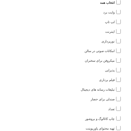
انتخاب همه
وایت برد
لپ تاپ
اینترنت
نورپردازی
امکانات صوتی در سالن
میکروفن برای سخنران
پذیرایی
فیلم برداری
تبلیغات رسانه های دیجیتال
صندلی برای حضار
تعداد
چاپ کاتالوگ و بروشور
تهیه محتوای پاورپوینت